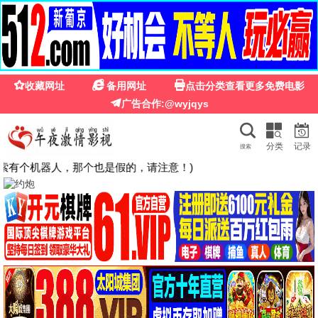
68影院
☰
🔍
QIQI TV
热播推荐
1.0
3.0
HD中字
HD中字
小镇警官
深宫怨灵
张琳娜,李迎旗,江柏川
凯蒂·萨瓦,凯瑟琳·希金斯,克瑞姆·柏辛