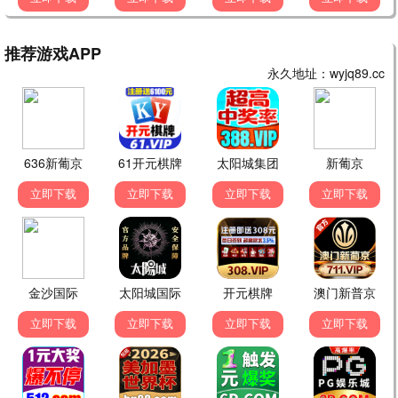
更新至HD
更新至HD
宇宙巨人：希曼崛起
人生开门红
尼古拉斯·加利齐纳,卡米拉·门德斯,伊德
常远,邓家佳,王耀庆,田雨,于洋,李宗恒
5.0
10.0
更新至HD
更新至HD
虎穴狼窝
精灵猎人
布兰卡·拉文,内斯托尔·坎蒂利亚纳
雷米·伊沙克,Norreen Ima