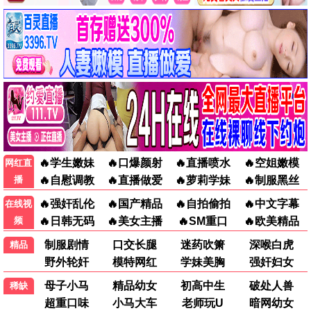
已完结
更新至第16集
东北一家人3
我的逆天神器
李琦,彭玉,巩汉林,吕小品,金珠,张丹露
歪歪,郭浩然,张喆,路路,郝祥海,李诗萌
6.0
4.0
更新至第52集
全100集
三只松鼠之萌力觉醒
动态漫画·铁姬钢兵第三季
精彩影片
慕斯云