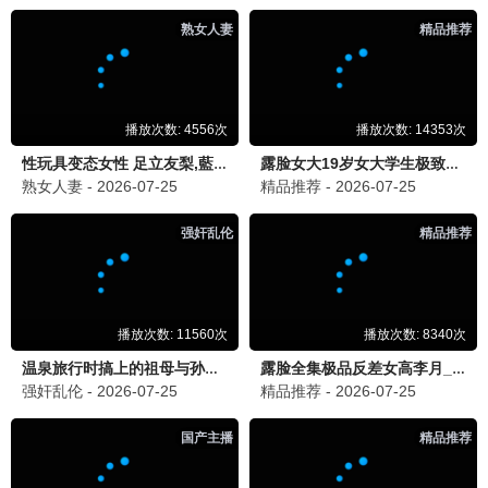
更新至08集
更新至13集
问心2
爱情有烟火
赵又廷,毛晓彤,金世佳,张佳宁,陈冲,黄
檀健次,王楚然,李乃文,李欣
2.0
4.0
更新至24集
更新至27集
南部档案
莫离
张新成,丁禹兮,姜珮瑶,富大
白鹿,丞磊,蔡正杰,杨舒伊